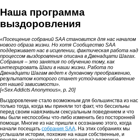
Skip
Наша программа
to
content
выздоровления
«Посещение собраний SAA становится для нас началом
нового образа жизни. Но хотя Сообщество SAA
поддерживает нас в исцелении, фактическая работа над
процессом выздоровления описана в Двенадцати Шагах.
Собрания – это занятия по обучению тому, как
интегрировать Шаги в наши жизни. Работа по
Двенадцати Шагам ведет к духовному преображению,
результатом которого станет устойчивое избавление
от нашей зависимости».
[«Sex Addicts Anonymous», p. 20]
Выздоровление стало возможным для большинства из нас
только тогда, когда мы приняли тот факт, что бессильны
перед своим навязчивым сексуальным поведением и что
мы были неспособны что-либо изменить без посторонней
помощи. Многие из нас пришли к осознанию этого, когда
начали посещать
собрания SAA
. На этих собраниях мы
услышали истории, похожие на наши собственные, и
поняли, что исцеление от нашего недуга возможно.