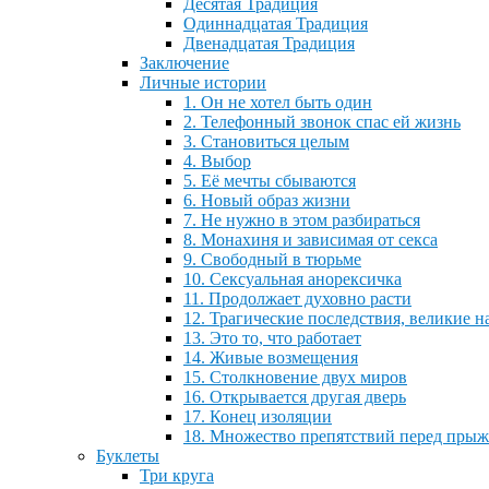
Десятая Традиция
Одиннадцатая Традиция
Двенадцатая Традиция
Заключение
Личные истории
1. Он не хотел быть один
2. Телефонный звонок спас ей жизнь
3. Становиться целым
4. Выбор
5. Её мечты сбываются
6. Новый образ жизни
7. Не нужно в этом разбираться
8. Монахиня и зависимая от секса
9. Свободный в тюрьме
10. Сексуальная анорексичка
11. Продолжает духовно расти
12. Трагические последствия, великие н
13. Это то, что работает
14. Живые возмещения
15. Столкновение двух миров
16. Открывается другая дверь
17. Конец изоляции
18. Множество препятствий перед пры
Буклеты
Три круга