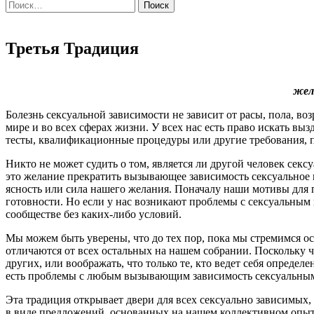
Найти:
Третья Традиция
жел
Болезнь сексуальной зависимости не зависит от расы, пола, во
мире и во всех сферах жизни. У всех нас есть право искать в
тесты, квалификационные процедуры или другие требования, п
Никто не может судить о том, является ли другой человек сек
это желание прекратить вызывающее зависимость сексуальное п
ясность или сила нашего желания. Поначалу наши мотивы для 
готовности. Но если у нас возникают проблемы с сексуальным
сообществе без каких-либо условий.
Мы можем быть уверены, что до тех пор, пока мы стремимся 
отличаются от всех остальных на нашем собрании. Поскольку ч
других, или воображать, что только те, кто ведет себя опреде
есть проблемы с любым вызывающим зависимость сексуальным 
Эта традиция открывает двери для всех сексуально зависимых
в виде предложений, основанных на нашем коллективном опыте, 