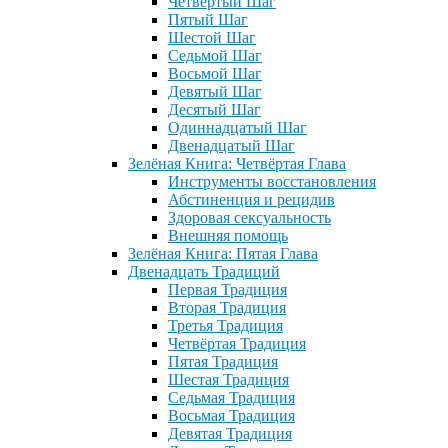
Четвёртый Шаг
Пятый Шаг
Шестой Шаг
Седьмой Шаг
Восьмой Шаг
Девятый Шаг
Десятый Шаг
Одиннадцатый Шаг
Двенадцатый Шаг
Зелёная Книга: Четвёртая Глава
Инструменты восстановления
Абстиненция и рецидив
Здоровая сексуальность
Внешняя помощь
Зелёная Книга: Пятая Глава
Двенадцать Традиций
Первая Традиция
Вторая Традиция
Третья Традиция
Четвёртая Традиция
Пятая Традиция
Шестая Традиция
Седьмая Традиция
Восьмая Традиция
Девятая Традиция