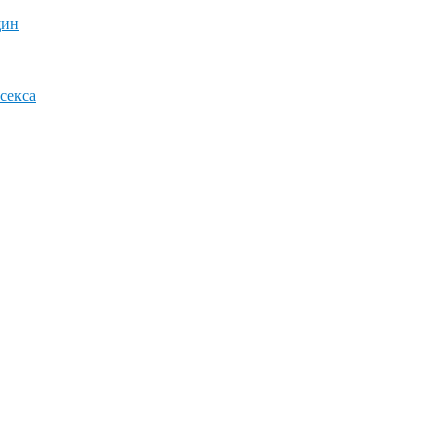
щин
секса