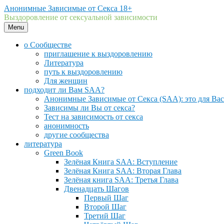
Skip
Анонимные Зависимые от Секса 18+
to
Выздоровление от сексуальной зависимости
content
Menu
о Сообществе
приглашение к выздоровлению
Литература
путь к выздоровлению
Для женщин
подходит ли Вам SAA?
Анонимные Зависимые от Секса (SAA): это для Вас
Зависимы ли Вы от секса?
Тест на зависимость от секса
анонимность
другие сообщества
литература
Green Book
Зелёная Книга SAA: Вступление
Зелёная Книга SAA: Вторая Глава
Зелёная книга SAA: Третья Глава
Двенадцать Шагов
Первый Шаг
Второй Шаг
Третий Шаг