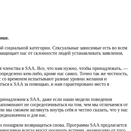
ние.
гой социальной категории. Сексуальные зависимые есть во всем
защищает нас от склонности людей устанавливать заявления,
ля членства в SAA. Все, что нам нужно, чтобы принадлежать, —
пределено кем-либо, кроме нас самих. Точно так же честность,
ас со временем испытывают разные уровни желания и
ться к SAA за помощью, и нам гарантировано место в
 принадлежим к SAA, даже если наши модели поведения
напоминают не сосредотачиваться на том, чем мы отличаемся от
и мы сможем заглянуть внутрь себя и честно сказать, что у нас
дназначена и для нас.
 и поощряли возвращаться снова. Программа SAA предлагается
зависимые всегда могут посещать встречи, независимо от того,