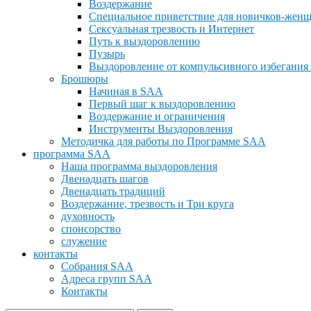
Воздержание
Специальное приветствие для новичков-жен
Сексуальная трезвость и Интернет
Путь к выздоровлению
Пузырь
Выздоровление от компульсивного избегания 
Брошюры
Начиная в SAA
Первый шаг к выздоровлению
Воздержание и ограничения
Инструменты Выздоровления
Методичка для работы по Программе SAA
программа SAA
Наша программа выздоровления
Двенадцать шагов
Двенадцать традиций
Воздержание, трезвость и Три круга
духовность
спонсорство
служение
контакты
Cобрания SAA
Адреса групп SAA
Контакты