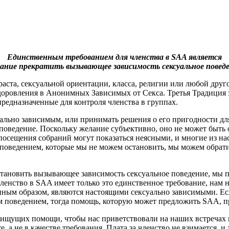
Единственным требованием для членства в SAA является
ание прекратить вызывающее зависимость сексуальное поведе
зраста, сексуальной ориентации, класса, религии или любой дру
ыздоровления в Анонимных Зависимых от Секса. Третья Традиция 
редназначенные для контроля членства в группах.
суально зависимым, или принимать решения о его пригодности д
оведение. Поскольку желание субъективно, оно не может быть о
посещения собраний могут показаться неясными, и многие из н
 поведением, которые мы не можем остановить, мы можем обрати
остановить вызывающее зависимость сексуальное поведение, мы
ленство в SAA имеет только это единственное требование, нам 
ленным образом, являются настоящими сексуально зависимыми. Есл
поведением, тогда помощь, которую может предложить SAA, пре
, ищущих помощи, чтобы нас приветствовали на наших встречах
а не в качестве требования. Плата за членство не взимается, и 