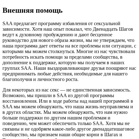
Skip
Внешняя помощь
to
content
SAA предлагает программу избавления от сексуальной
зависимости. Хотя наш опыт показал, что Двенадцать Шагов
ведут к духовному пробуждению и дают бесценное
руководство для нового образа жизни, мы не утверждаем, что
наша программа дает ответы на все проблемы или ситуации, с
которыми мы можем столкнуться. Многие из нас чувствовали
потребность искать помощи за пределами сообщества, в
дополнение к поддержке, которую мы получаем в наших
группах SAA. Наши выздоравливающие друзья поощряют нас
предпринимать любые действия, необходимые для нашего
благополучия и личностного роста.
Для некоторых из нас секс — не единственная зависимость.
Возможно, мы пришли в SAA из другой программы
восстановления. Или в ходе работы над нашей программой в
SAA мы можем обнаружить, что наша жизнь неуправляема и
в других областях. Мы можем обнаружить, что нам нужно
больше поддержки по другим нашим проблемам и
поведению, чем может обеспечить только SAA. Хотя мы не
связаны и не одобряем какое-либо другое двенадцатишаговое
сообщество, мы признаем наши общие корни в Шагах и