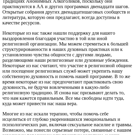
Традициях Анонимных Алкоголиков, поскольку они
практикуются в АА и других программах двенадцати шагов.
Открытые собрания других двенадцатишаговых сообществ и
литература, которую они предлагают, всегда доступны в
качестве ресурсов.
Некоторые из нас также нашли поддержку для нашего
выздоровления благодаря участию в той или иной
религиозной организации. Мы можем стремиться к большей
структурированности в наших духовных практиках или к
установлению чувства общности с другими людьми,
разделяющими наши религиозные или духовные убеждения.
Некоторые из нас считают, что участие в религиозной общине
или посещение религиозных служб может укрепить нашу
собственную духовность и помочь нашей программе. В то же
время некоторые из нас предпочитают практиковать свою
духовность, не будучи вовлеченными в какую-либо
религиозную традицию. И снова нас призывают делать то,
что нам кажется правильным. Все мы свободны идти туда,
куда может привести нас наша вера.
Многие из нас искали терапию, чтобы помочь себе
исцелиться от глубоко укоренившихся эмоциональных и
психологических ран, включая сексуальное насилие и травмы.
Возможно, мы понесли серьезные потери, связанные с нашим